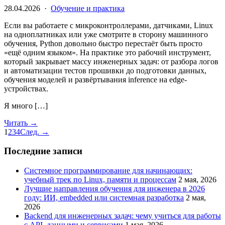
28.04.2026 ·
Обучение и практика
Если вы работаете с микроконтроллерами, датчиками, Linux
на одноплатниках или уже смотрите в сторону машинного
обучения, Python довольно быстро перестаёт быть просто
«ещё одним языком». На практике это рабочий инструмент,
который закрывает массу инженерных задач: от разбора логов
и автоматизации тестов прошивки до подготовки данных,
обучения моделей и развёртывания inference на edge-
устройствах.
Я много […]
Читать →
1
2
3
4
След. →
Последние записи
Системное программирование для начинающих:
учебный трек по Linux, памяти и процессам
2 мая, 2026
Лучшие направления обучения для инженера в 2026
году: ИИ, embedded или системная разработка
2 мая,
2026
Backend для инженерных задач: чему учиться для работы
с API, данными и сервисами
1 мая, 2026