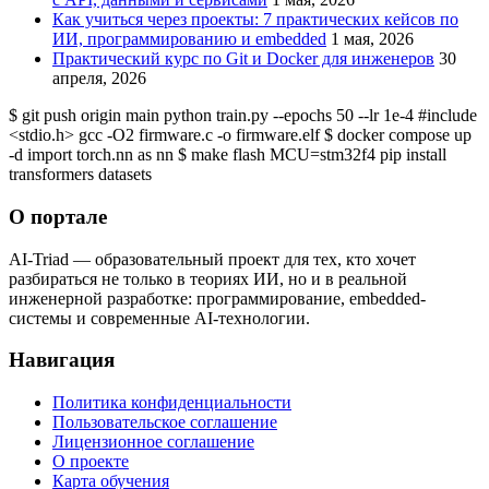
Как учиться через проекты: 7 практических кейсов по
ИИ, программированию и embedded
1 мая, 2026
Практический курс по Git и Docker для инженеров
30
апреля, 2026
$ git
push origin main
python
train.py --epochs 50 --lr 1e-4
#include
<stdio.h>
gcc
-O2 firmware.c -o firmware.elf
$ docker
compose up
-d
import
torch.nn as nn
$ make
flash MCU=stm32f4
pip
install
transformers datasets
О портале
AI-Triad — образовательный проект для тех, кто хочет
разбираться не только в теориях ИИ, но и в реальной
инженерной разработке: программирование, embedded-
системы и современные AI-технологии.
Навигация
Политика конфиденциальности
Пользовательское соглашение
Лицензионное соглашение
О проекте
Карта обучения