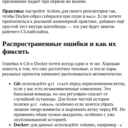
приложение падает при первом же вызове.
Практика:
настройте Actions для своего репозитория так,
чтобы Docker-образ собирался при пуше в
. Если хотите
main
приблизиться к реальной инженерной практике, добавьте ещё
простой тест внутри контейнера — это уже будет зачаток
рабочего CI-пайплайна.
Распространенные ошибки и как их
фиксить
Ошибки в Git и Docker почти всегда одни и те же. Хорошая
новость в том, что они достаточно типовые, и после пары
реальных проектов начинают распознаваться автоматически.
Git:
используйте
перед переключением веток,
git stash
если у вас есть незакоммиченные изменения. Это
банальная команда, но она регулярно спасает от
случайной путаницы. Для более чистой истории
полезен
, особенно если хочется убрать
git rebase
лишние merge-коммиты и выровнять ветку перед PR. Но
применять rebase нужно аккуратно, особенно с уже
опубликованной историей.
Docker:
для данных используйте volumes, например
-v