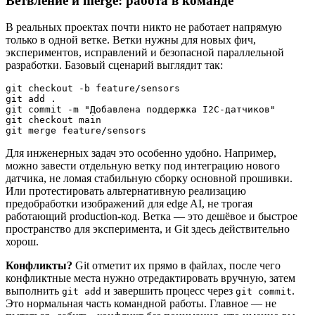
Ветвление и merge: работа в команде
В реальных проектах почти никто не работает напрямую
только в одной ветке. Ветки нужны для новых фич,
экспериментов, исправлений и безопасной параллельной
разработки. Базовый сценарий выглядит так:
git checkout -b feature/sensors

git add .

git commit -m "Добавлена поддержка I2C-датчиков"

git checkout main

git merge feature/sensors
Для инженерных задач это особенно удобно. Например,
можно завести отдельную ветку под интеграцию нового
датчика, не ломая стабильную сборку основной прошивки.
Или протестировать альтернативную реализацию
предобработки изображений для edge AI, не трогая
работающий production-код. Ветка — это дешёвое и быстрое
пространство для эксперимента, и Git здесь действительно
хорош.
Конфликты?
Git отметит их прямо в файлах, после чего
конфликтные места нужно отредактировать вручную, затем
выполнить
и завершить процесс через
.
git add
git commit
Это нормальная часть командной работы. Главное — не