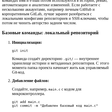
командах имя и e-mail потом используются в истории, ревью,
автоматизации и аналитике изменений. Если работаете с
несколькими аккаунтами, например личным GitHub и
корпоративным GitLab, лучше заранее разобраться с
локальными конфигами репозиториев и SSH-ключами, чтобы
потом не чинить авторство задним числом.
Базовые команды: локальный репозиторий
Инициализация:
git init
Команда создаёт директорию
— внутреннее
.git/
хранилище истории и метаданных репозитория. С этого
момента папка проекта начинает жить как управляемый
Git-код.
Добавление файлов:
Создайте, например,
с кодом для
main.c
микроконтроллера.
git add main.c

git commit -m "Добавлен базовый код main.c"