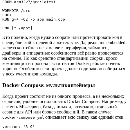
FROM arm32v7/gcc:latest

WORKDIR /src

COPY . .

RUN g++ -O2 -o app main.cpp

CMD ["./app"]
Это полезно, когда нужно собрать или протестировать код в
среде, близкой к целевой архитектуре. Да, реальное embedded-
железо контейнер не заменяет: периферия, тайминги,
драйверы и аппаратные особенности всё равно проверяются
на стенде. Но как средство стандартизации сборки, кросс-
компиляции и прогона части тестов Docker работает очень
хорошо. Особенно если проект должен одинаково собираться
у всех участников команды.
Docker Compose: мультиконтейнеры
Когда проект состоит не из одного процесса, а из нескольких
сервисов, удобнее использовать Docker Compose. Например, у
вас есть ML-сервер, база данных и, возможно, отдельный
сервис для API или брокер сообщений. В таком случае
описывает всю связку как единый стек.
docker-compose.yml
version: '3.9'
