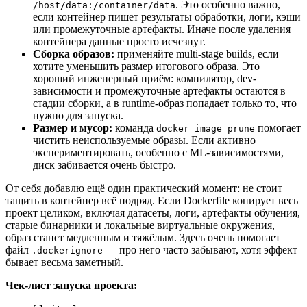
. Это особенно важно,
/host/data:/container/data
если контейнер пишет результаты обработки, логи, кэши
или промежуточные артефакты. Иначе после удаления
контейнера данные просто исчезнут.
Сборка образов:
применяйте multi-stage builds, если
хотите уменьшить размер итогового образа. Это
хороший инженерный приём: компилятор, dev-
зависимости и промежуточные артефакты остаются в
стадии сборки, а в runtime-образ попадает только то, что
нужно для запуска.
Размер и мусор:
команда
помогает
docker image prune
чистить неиспользуемые образы. Если активно
экспериментировать, особенно с ML-зависимостями,
диск забивается очень быстро.
От себя добавлю ещё один практический момент: не стоит
тащить в контейнер всё подряд. Если Dockerfile копирует весь
проект целиком, включая датасеты, логи, артефакты обучения,
старые бинарники и локальные виртуальные окружения,
образ станет медленным и тяжёлым. Здесь очень помогает
файл
— про него часто забывают, хотя эффект
.dockerignore
бывает весьма заметный.
Чек-лист запуска проекта: