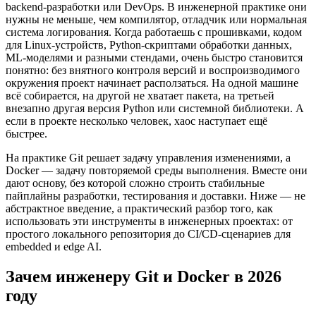
backend-разработки или DevOps. В инженерной практике они
нужны не меньше, чем компилятор, отладчик или нормальная
система логирования. Когда работаешь с прошивками, кодом
для Linux-устройств, Python-скриптами обработки данных,
ML-моделями и разными стендами, очень быстро становится
понятно: без внятного контроля версий и воспроизводимого
окружения проект начинает расползаться. На одной машине
всё собирается, на другой не хватает пакета, на третьей
внезапно другая версия Python или системной библиотеки. А
если в проекте несколько человек, хаос наступает ещё
быстрее.
На практике Git решает задачу управления изменениями, а
Docker — задачу повторяемой среды выполнения. Вместе они
дают основу, без которой сложно строить стабильные
пайплайны разработки, тестирования и доставки. Ниже — не
абстрактное введение, а практический разбор того, как
использовать эти инструменты в инженерных проектах: от
простого локального репозитория до CI/CD-сценариев для
embedded и edge AI.
Зачем инженеру Git и Docker в 2026
году