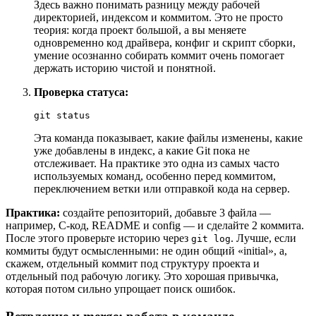
Здесь важно понимать разницу между рабочей
директорией, индексом и коммитом. Это не просто
теория: когда проект большой, а вы меняете
одновременно код драйвера, конфиг и скрипт сборки,
умение осознанно собирать коммит очень помогает
держать историю чистой и понятной.
Проверка статуса:
git status
Эта команда показывает, какие файлы изменены, какие
уже добавлены в индекс, а какие Git пока не
отслеживает. На практике это одна из самых часто
используемых команд, особенно перед коммитом,
переключением ветки или отправкой кода на сервер.
Практика:
создайте репозиторий, добавьте 3 файла —
например, C-код, README и config — и сделайте 2 коммита.
После этого проверьте историю через
. Лучше, если
git log
коммиты будут осмысленными: не один общий «initial», а,
скажем, отдельный коммит под структуру проекта и
отдельный под рабочую логику. Это хорошая привычка,
которая потом сильно упрощает поиск ошибок.