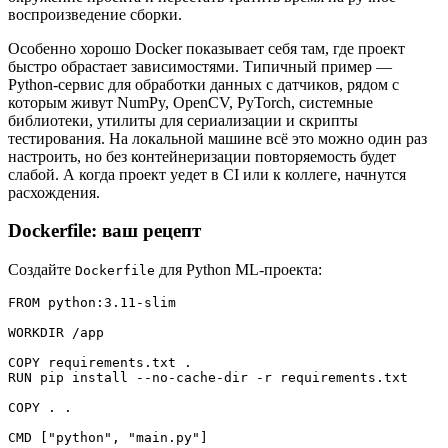
воспроизведение сборки.
Особенно хорошо Docker показывает себя там, где проект
быстро обрастает зависимостями. Типичный пример —
Python-сервис для обработки данных с датчиков, рядом с
которым живут NumPy, OpenCV, PyTorch, системные
библиотеки, утилиты для сериализации и скрипты
тестирования. На локальной машине всё это можно один раз
настроить, но без контейнеризации повторяемость будет
слабой. А когда проект уедет в CI или к коллеге, начнутся
расхождения.
Dockerfile: ваш рецепт
Создайте
для Python ML-проекта:
Dockerfile
FROM python:3.11-slim

WORKDIR /app

COPY requirements.txt .

RUN pip install --no-cache-dir -r requirements.txt

COPY . .

CMD ["python", "main.py"]