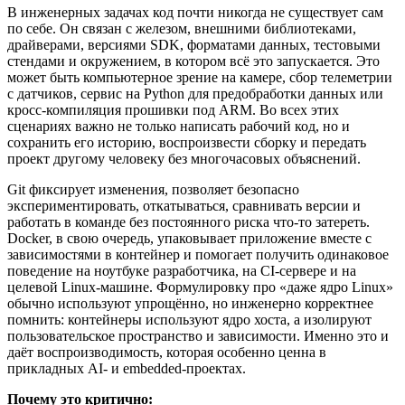
В инженерных задачах код почти никогда не существует сам
по себе. Он связан с железом, внешними библиотеками,
драйверами, версиями SDK, форматами данных, тестовыми
стендами и окружением, в котором всё это запускается. Это
может быть компьютерное зрение на камере, сбор телеметрии
с датчиков, сервис на Python для предобработки данных или
кросс-компиляция прошивки под ARM. Во всех этих
сценариях важно не только написать рабочий код, но и
сохранить его историю, воспроизвести сборку и передать
проект другому человеку без многочасовых объяснений.
Git фиксирует изменения, позволяет безопасно
экспериментировать, откатываться, сравнивать версии и
работать в команде без постоянного риска что-то затереть.
Docker, в свою очередь, упаковывает приложение вместе с
зависимостями в контейнер и помогает получить одинаковое
поведение на ноутбуке разработчика, на CI-сервере и на
целевой Linux-машине. Формулировку про «даже ядро Linux»
обычно используют упрощённо, но инженерно корректнее
помнить: контейнеры используют ядро хоста, а изолируют
пользовательское пространство и зависимости. Именно это и
даёт воспроизводимость, которая особенно ценна в
прикладных AI- и embedded-проектах.
Почему это критично: