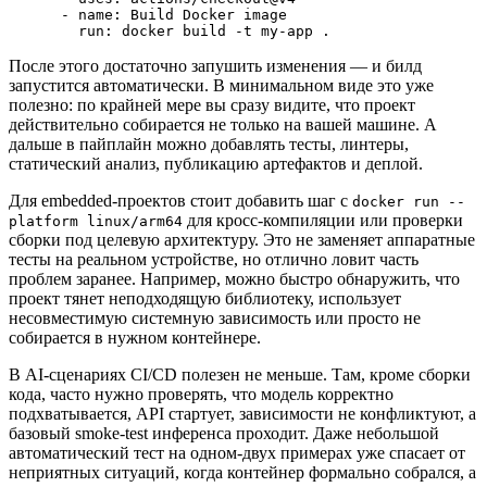
      - name: Build Docker image

        run: docker build -t my-app .
После этого достаточно запушить изменения — и билд
запустится автоматически. В минимальном виде это уже
полезно: по крайней мере вы сразу видите, что проект
действительно собирается не только на вашей машине. А
дальше в пайплайн можно добавлять тесты, линтеры,
статический анализ, публикацию артефактов и деплой.
Для embedded-проектов стоит добавить шаг с
docker run --
для кросс-компиляции или проверки
platform linux/arm64
сборки под целевую архитектуру. Это не заменяет аппаратные
тесты на реальном устройстве, но отлично ловит часть
проблем заранее. Например, можно быстро обнаружить, что
проект тянет неподходящую библиотеку, использует
несовместимую системную зависимость или просто не
собирается в нужном контейнере.
В AI-сценариях CI/CD полезен не меньше. Там, кроме сборки
кода, часто нужно проверять, что модель корректно
подхватывается, API стартует, зависимости не конфликтуют, а
базовый smoke-test инференса проходит. Даже небольшой
автоматический тест на одном-двух примерах уже спасает от
неприятных ситуаций, когда контейнер формально собрался, а