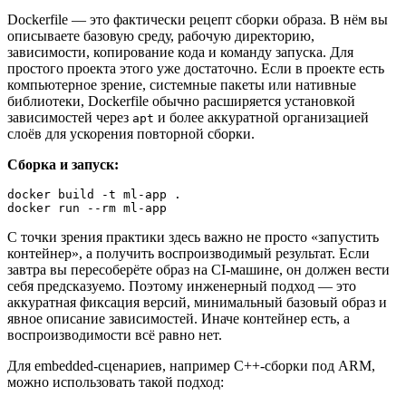
Dockerfile — это фактически рецепт сборки образа. В нём вы
описываете базовую среду, рабочую директорию,
зависимости, копирование кода и команду запуска. Для
простого проекта этого уже достаточно. Если в проекте есть
компьютерное зрение, системные пакеты или нативные
библиотеки, Dockerfile обычно расширяется установкой
зависимостей через
и более аккуратной организацией
apt
слоёв для ускорения повторной сборки.
Сборка и запуск:
docker build -t ml-app .

docker run --rm ml-app
С точки зрения практики здесь важно не просто «запустить
контейнер», а получить воспроизводимый результат. Если
завтра вы пересоберёте образ на CI-машине, он должен вести
себя предсказуемо. Поэтому инженерный подход — это
аккуратная фиксация версий, минимальный базовый образ и
явное описание зависимостей. Иначе контейнер есть, а
воспроизводимости всё равно нет.
Для embedded-сценариев, например C++-сборки под ARM,
можно использовать такой подход: