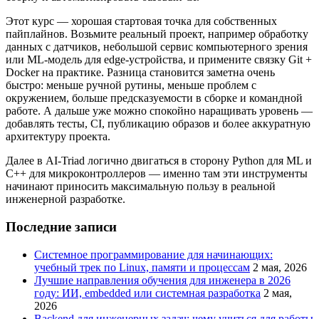
Этот курс — хорошая стартовая точка для собственных
пайплайнов. Возьмите реальный проект, например обработку
данных с датчиков, небольшой сервис компьютерного зрения
или ML-модель для edge-устройства, и примените связку Git +
Docker на практике. Разница становится заметна очень
быстро: меньше ручной рутины, меньше проблем с
окружением, больше предсказуемости в сборке и командной
работе. А дальше уже можно спокойно наращивать уровень —
добавлять тесты, CI, публикацию образов и более аккуратную
архитектуру проекта.
Далее в AI-Triad логично двигаться в сторону Python для ML и
C++ для микроконтроллеров — именно там эти инструменты
начинают приносить максимальную пользу в реальной
инженерной разработке.
Последние записи
Системное программирование для начинающих:
учебный трек по Linux, памяти и процессам
2 мая, 2026
Лучшие направления обучения для инженера в 2026
году: ИИ, embedded или системная разработка
2 мая,
2026
Backend для инженерных задач: чему учиться для работы