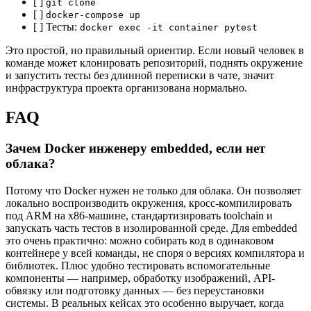
[ ]
git clone
[ ]
docker-compose up
[ ] Тесты:
docker exec -it container pytest
Это простой, но правильный ориентир. Если новый человек в
команде может клонировать репозиторий, поднять окружение
и запустить тесты без длинной переписки в чате, значит
инфраструктура проекта организована нормально.
FAQ
Зачем Docker инженеру embedded, если нет
облака?
Потому что Docker нужен не только для облака. Он позволяет
локально воспроизводить окружения, кросс-компилировать
под ARM на x86-машине, стандартизировать toolchain и
запускать часть тестов в изолированной среде. Для embedded
это очень практично: можно собирать код в одинаковом
контейнере у всей команды, не споря о версиях компилятора и
библиотек. Плюс удобно тестировать вспомогательные
компоненты — например, обработку изображений, API-
обвязку или подготовку данных — без переустановки
системы. В реальных кейсах это особенно выручает, когда