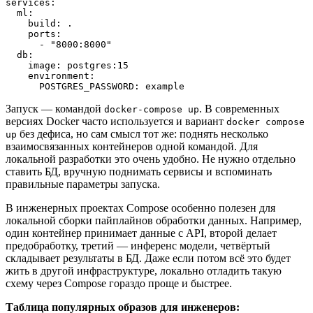
services:

  ml:

    build: .

    ports:

      - "8000:8000"

  db:

    image: postgres:15

    environment:

      POSTGRES_PASSWORD: example
Запуск — командой
. В современных
docker-compose up
версиях Docker часто используется и вариант
docker compose
без дефиса, но сам смысл тот же: поднять несколько
up
взаимосвязанных контейнеров одной командой. Для
локальной разработки это очень удобно. Не нужно отдельно
ставить БД, вручную поднимать сервисы и вспоминать
правильные параметры запуска.
В инженерных проектах Compose особенно полезен для
локальной сборки пайплайнов обработки данных. Например,
один контейнер принимает данные с API, второй делает
предобработку, третий — инференс модели, четвёртый
складывает результаты в БД. Даже если потом всё это будет
жить в другой инфраструктуре, локально отладить такую
схему через Compose гораздо проще и быстрее.
Таблица популярных образов для инженеров: