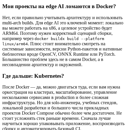
Мои проекты на edge AI ломаются в Docker?
Нет, если правильно учитывать архитектуру и использовать
multi-arch builds. Для edge AI это ключевой момент: локально
вы можете работать на x86, а целевое устройство будет
ARM64. Поэтому нужен корректный сценарий сборки,
например через
docker buildx build --platform
. Плюс стоит внимательно смотреть на
linux/arm64
системные зависимости, версии Python-пакетов и нативные
библиотеки вроде OpenCV, ONNX Runtime или PyTorch.
Большинство проблем здесь не в самом Docker, а в
несовпадении архитектур и окружений.
Где дальше: Kubernetes?
После Docker — да, можно двигаться туда, если вам нужна
оркестрация на кластерах, масштабирование, управление
несколькими сервисами в production и более сложная
инфраструктура. Но для solo-инженера, учебных стендов,
локальной разработки и большого числа прикладных
проектов Docker Compose обычно более чем достаточен. Не
стоит усложнять стек раньше времени. Сначала лучше
научиться хорошо упаковывать приложение, воспроизводить
сборку и автоматизировать базовый CI.