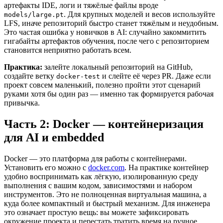
артефакты IDE, логи и тяжёлые файлы вроде
. Для крупных моделей и весов используйте
models/large.pt
LFS, иначе репозиторий быстро станет тяжёлым и неудобным.
Это частая ошибка у новичков в AI: случайно закоммитить
гигабайты артефактов обучения, после чего с репозиторием
становится неприятно работать всем.
Практика:
залейте локальный репозиторий на GitHub,
создайте ветку
и слейте её через PR. Даже если
docker-test
проект совсем маленький, полезно пройти этот сценарий
руками хотя бы один раз — именно так формируется рабочая
привычка.
Часть 2: Docker — контейнеризация
для AI и embedded
Docker — это платформа для работы с контейнерами.
Установить его можно с
docker.com
. На практике контейнер
удобно воспринимать как лёгкую, изолированную среду
выполнения с вашим кодом, зависимостями и набором
инструментов. Это не полноценная виртуальная машина, а
куда более компактный и быстрый механизм. Для инженера
это означает простую вещь: вы можете зафиксировать
окружение проекта и перестать тратить время на ручное