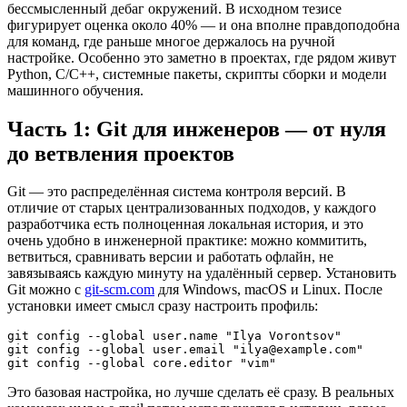
бессмысленный дебаг окружений. В исходном тезисе
фигурирует оценка около 40% — и она вполне правдоподобна
для команд, где раньше многое держалось на ручной
настройке. Особенно это заметно в проектах, где рядом живут
Python, C/C++, системные пакеты, скрипты сборки и модели
машинного обучения.
Часть 1: Git для инженеров — от нуля
до ветвления проектов
Git — это распределённая система контроля версий. В
отличие от старых централизованных подходов, у каждого
разработчика есть полноценная локальная история, и это
очень удобно в инженерной практике: можно коммитить,
ветвиться, сравнивать версии и работать офлайн, не
завязываясь каждую минуту на удалённый сервер. Установить
Git можно с
git-scm.com
для Windows, macOS и Linux. После
установки имеет смысл сразу настроить профиль:
git config --global user.name "Ilya Vorontsov"

git config --global user.email "
ilya@example.com
"

git config --global core.editor "vim"
Это базовая настройка, но лучше сделать её сразу. В реальных