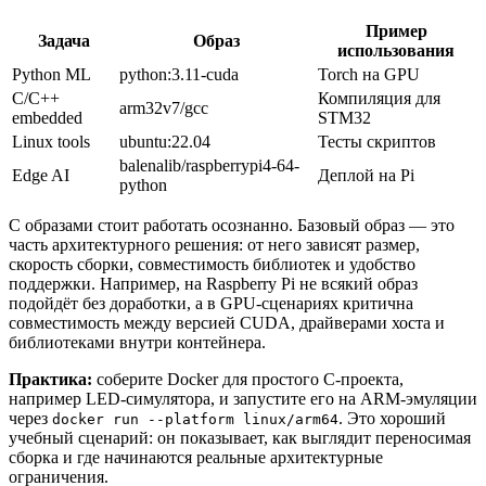
Пример
Задача
Образ
использования
Python ML
python:3.11-cuda
Torch на GPU
C/C++
Компиляция для
arm32v7/gcc
embedded
STM32
Linux tools
ubuntu:22.04
Тесты скриптов
balenalib/raspberrypi4-64-
Edge AI
Деплой на Pi
python
С образами стоит работать осознанно. Базовый образ — это
часть архитектурного решения: от него зависят размер,
скорость сборки, совместимость библиотек и удобство
поддержки. Например, на Raspberry Pi не всякий образ
подойдёт без доработки, а в GPU-сценариях критична
совместимость между версией CUDA, драйверами хоста и
библиотеками внутри контейнера.
Практика:
соберите Docker для простого C-проекта,
например LED-симулятора, и запустите его на ARM-эмуляции
через
. Это хороший
docker run --platform linux/arm64
учебный сценарий: он показывает, как выглядит переносимая
сборка и где начинаются реальные архитектурные
ограничения.