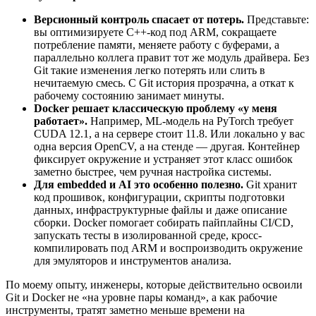
Версионный контроль спасает от потерь.
Представьте:
вы оптимизируете C++-код под ARM, сокращаете
потребление памяти, меняете работу с буферами, а
параллельно коллега правит тот же модуль драйвера. Без
Git такие изменения легко потерять или слить в
нечитаемую смесь. С Git история прозрачна, а откат к
рабочему состоянию занимает минуты.
Docker решает классическую проблему «у меня
работает».
Например, ML-модель на PyTorch требует
CUDA 12.1, а на сервере стоит 11.8. Или локально у вас
одна версия OpenCV, а на стенде — другая. Контейнер
фиксирует окружение и устраняет этот класс ошибок
заметно быстрее, чем ручная настройка системы.
Для embedded и AI это особенно полезно.
Git хранит
код прошивок, конфигурации, скрипты подготовки
данных, инфраструктурные файлы и даже описание
сборки. Docker помогает собирать пайплайны CI/CD,
запускать тесты в изолированной среде, кросс-
компилировать под ARM и воспроизводить окружение
для эмуляторов и инструментов анализа.
По моему опыту, инженеры, которые действительно освоили
Git и Docker не «на уровне пары команд», а как рабочие
инструменты, тратят заметно меньше времени на