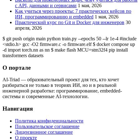
с API, данными и сервисами
1 мая, 2026
Как учиться через проекты: 7 практических кейсов по
ИИ, программированию и embedded
1 мая, 2026
Практический курс по Git и Docker для инженеров
30
апреля, 2026
$ git
push origin main
python
train.py --epochs 50 --lr 1e-4
#include
<stdio.h>
gcc
-O2 firmware.c -o firmware.elf
$ docker
compose up
-d
import
torch.nn as nn
$ make
flash MCU=stm32f4
pip
install
transformers datasets
О портале
AI-Triad — образовательный проект для тех, кто хочет
разбираться не только в теориях ИИ, но и в реальной
инженерной разработке: программирование, embedded-
системы и современные AI-технологии.
Навигация
Политика конфиденциальности
Пользовательское соглашение
Лицензионное соглашение
О проекте