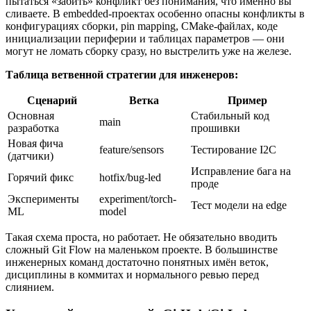
пытаться «забить» конфликт без понимания, что именно вы
сливаете. В embedded-проектах особенно опасны конфликты в
конфигурациях сборки, pin mapping, CMake-файлах, коде
инициализации периферии и таблицах параметров — они
могут не ломать сборку сразу, но выстрелить уже на железе.
Таблица ветвенной стратегии для инженеров:
Сценарий
Ветка
Пример
Основная
Стабильный код
main
разработка
прошивки
Новая фича
feature/sensors
Тестирование I2C
(датчики)
Исправление бага на
Горячий фикс
hotfix/bug-led
проде
Эксперименты
experiment/torch-
Тест модели на edge
ML
model
Такая схема проста, но работает. Не обязательно вводить
сложный Git Flow на маленьком проекте. В большинстве
инженерных команд достаточно понятных имён веток,
дисциплины в коммитах и нормального ревью перед
слиянием.