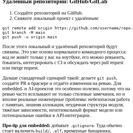
Удаленный репозиторий: GitHub/GitLab
Создайте репозиторий на GitHub.
Свяжите локальный проект с удалённым:
git remote add origin https://github.com/username/repo.
git branch -M main

git push -u origin main
После этого локальный и удалённый репозиторий будут
связаны. Это уже основа нормального командного процесса:
код не живёт только у вас на ноутбуке, его можно ревьюить,
бэкапить, интегрировать с CI и обсуждать через pull request
или merge request.
Дальше стандартный сценарий такой: делаете
,
git push
создаёте PR в браузере и отдаёте изменения на ревью. Для
embedded- и AI-проектов это особенно полезно, потому что на
ревью часто всплывают не только стилевые замечания, но и
вполне реальные инженерные проблемы: небезопасная работа
с памятью, лишняя аллокация, неудачная структура модуля,
тяжёлые зависимости, неоптимальный формат модели или
потенциальные ошибки в API-интеграции.
Про-tip для embedded:
добавьте
. Туда обычно
.gitignore
стоит включить
,
, временные бинарники,
build/
.elf