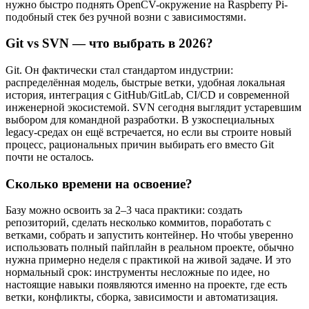
нужно быстро поднять OpenCV-окружение на Raspberry Pi-
подобный стек без ручной возни с зависимостями.
Git vs SVN — что выбрать в 2026?
Git. Он фактически стал стандартом индустрии:
распределённая модель, быстрые ветки, удобная локальная
история, интеграция с GitHub/GitLab, CI/CD и современной
инженерной экосистемой. SVN сегодня выглядит устаревшим
выбором для командной разработки. В узкоспециальных
legacy-средах он ещё встречается, но если вы строите новый
процесс, рациональных причин выбирать его вместо Git
почти не осталось.
Сколько времени на освоение?
Базу можно освоить за 2–3 часа практики: создать
репозиторий, сделать несколько коммитов, поработать с
ветками, собрать и запустить контейнер. Но чтобы уверенно
использовать полный пайплайн в реальном проекте, обычно
нужна примерно неделя с практикой на живой задаче. И это
нормальный срок: инструменты несложные по идее, но
настоящие навыки появляются именно на проекте, где есть
ветки, конфликты, сборка, зависимости и автоматизация.