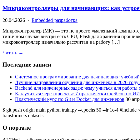
Микроконтроллеры для начинающих: как устрое
20.04.2026 ·
Embedded-разработка
Микроконтроллер (МК) — это не просто «маленький компьютер»
типичном случае внутри есть CPU, Flash для хранения проши
микроконтроллер изначально рассчитан на работу […]
Читать →
Последние записи
Системное программирование для начинающих: учебный т
Лучшие направления обучения для инженера в 2026 году:
Backend для инженерных задач: чему учиться для работы
Как учиться через проекты: 7 практических кейсов по 
Практический курс по Git и Docker для инженеров
30 апр
$ git
push origin main
python
train.py --epochs 50 --lr 1e-4
#include
<
transformers datasets
О портале
AI-Triad — образовательный проект для тех, кто хочет разбира