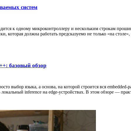
иваемых систем
одится к одному микроконтроллеру и нескольким строкам прошивк
, которая должна работать предсказуемо не только «на столе», 
+: базовый обзор
то выбор языка, а основа, на которой строится вся embedded-р
локальный inference на edge-устройствах. В этом обзоре — практ