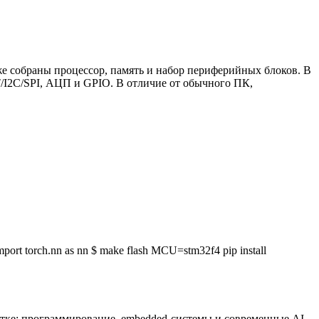
е собраны процессор, память и набор периферийных блоков. В
/I2C/SPI, АЦП и GPIO. В отличие от обычного ПК,
mport
torch.nn as nn
$ make
flash MCU=stm32f4
pip
install
ботке: программирование, embedded-системы и современные AI-