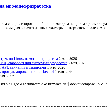
на embedded-разработка
, а специализированный чип, в котором на одном кристалле уж
вки, RAM для рабочих данных, таймеры, интерфейсы вроде UART
рек по Linux, памяти и процессам
2 мая, 2026
 ИИ, embedded или системная разработка
2 мая, 2026
 с API, данными и сервисами
1 мая, 2026
ИИ, программированию и embedded
1 мая, 2026
еля, 2026
stdio.h>
gcc
-O2 firmware.c -o firmware.elf
$ docker
compose up -d
i
ться не только в теориях ИИ, но и в реальной инженерной разра