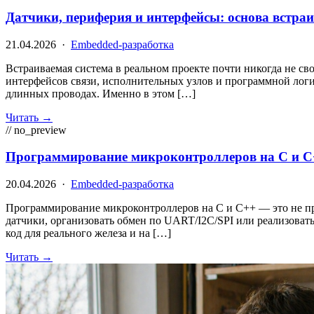
Датчики, периферия и интерфейсы: основа встра
21.04.2026 ·
Embedded-разработка
Встраиваемая система в реальном проекте почти никогда не св
интерфейсов связи, исполнительных узлов и программной логики
длинных проводах. Именно в этом […]
Читать →
// no_preview
Программирование микроконтроллеров на C и C+
20.04.2026 ·
Embedded-разработка
Программирование микроконтроллеров на C и C++ — это не прос
датчики, организовать обмен по UART/I2C/SPI или реализовать 
код для реального железа и на […]
Читать →